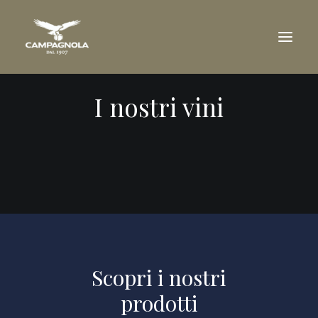
I nostri vini
AZIENDA
TENUTE
VINI
RICONOSCIMENTI
VISITA IN CANTINA
RIVENDITORI
DOWNLOAD
Scopri i nostri
NEWS
prodotti
CONTATTI