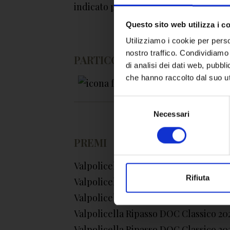
indicato per accompagnare i risotti aut
Questo sito web utilizza i c
Utilizziamo i cookie per perso
nostro traffico. Condividiamo 
PARTICOLARMENTE INDICATO
di analisi dei dati web, pubbl
che hanno raccolto dal suo uti
Selezione
del
Necessari
consenso
PREMI
Valpolicella Ripasso DOC Classico 202
Rifiuta
Valpolicella Ripasso DOC Classico 2023
Valpolicella Ripasso DOC Classico 2023
Valpolicella Ripasso DOC Classico 202
Valpolicella Ripasso DOC Classico 202