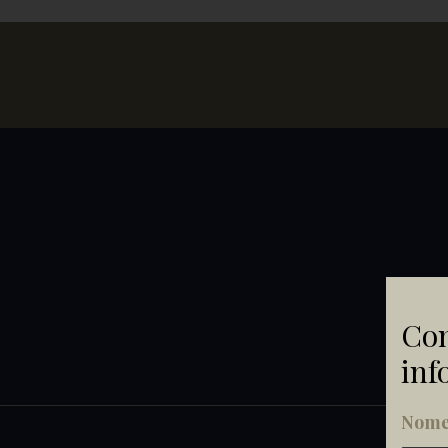
Com
inf
Nome