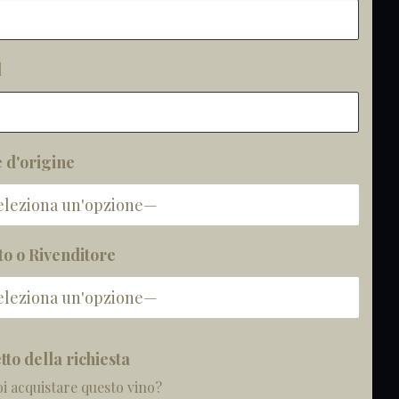
CONTATTI
l
Giuseppe Campagnola S.p.A.
Tel
+39 045 7703900
Fax +39 045 7701067
 d'origine
Pec:
campagnola@legalmail.it
Mail:
campagnola@campagnola.com
to o Rivenditore
to della richiesta
i acquistare questo vino?