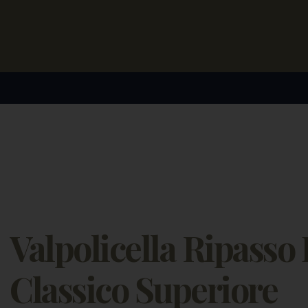
I nostri vini
ENUTE
VINI
RICONOSCIMENTI
VISITA IN CANTINA
Valpolicella Ripass
Classico Superiore