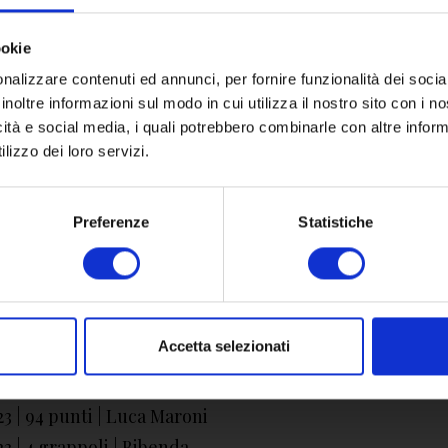
unnali e la pasta e fagioli. Si consiglia di servire a 17-1
ookie
nalizzare contenuti ed annunci, per fornire funzionalità dei socia
inoltre informazioni sul modo in cui utilizza il nostro sito con i 
 PER
icità e social media, i quali potrebbero combinarle con altre inform
lizzo dei loro servizi.
Preferenze
Statistiche
3 | 91 points | James Suckling
Accetta selezionati
 | 2 stelle | Veronelli
 | 4 stelle | Touring
3 | 94 punti | Luca Maroni
3 | 4 grappoli | Bibenda