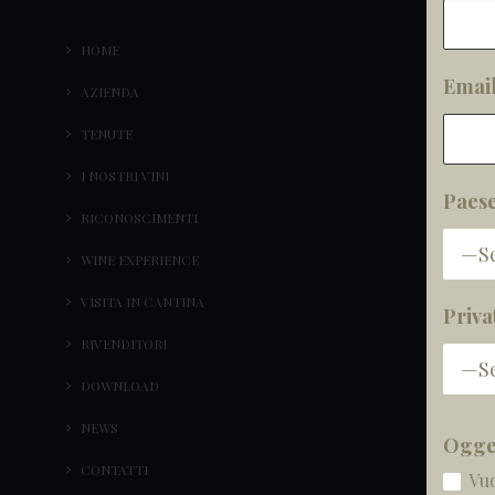
HOME
Emai
AZIENDA
TENUTE
I NOSTRI VINI
Paese
RICONOSCIMENTI
WINE EXPERIENCE
VISITA IN CANTINA
Priva
RIVENDITORI
DOWNLOAD
NEWS
Ogget
CONTATTI
Vuo