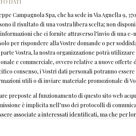
TO DATI
iuseppe Campagnola Spa, che ha sede in Via Agnella 9, 37
sono il risultato di una vostra libera scelta; non dispo
informazioni che ci fornite attraverso l’invio di una e-
solo per rispondere alla Vostre domande o per soddisfar
rte Vostra, la nostra organizzazione potrà utilizzare i 
onale e commerciale, ovvero relative a nuove offerte di 
ifico consenso, i Vostri dati personali potranno essere
mazioni utili o di inviare materiale promozionale di Vo
ware preposte al funzionamento di questo sito web acqu
smissione è implicita nell’uso dei protocolli di comunicaz
sere associate a interessati identificati, ma che per lo
uti da terzi, permettere di identificare gli utenti. In 
r utilizzati dagli utenti che si connettono al sito, gli 