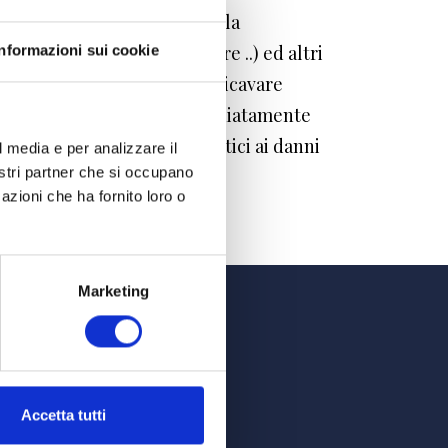
porre la richiesta al server, la
dal server (buon fine, errore ..) ed altri
Informazioni sui cookie
 utilizzati al solo fine di ricavare
to e vengono cancellati immediatamente
o di ipotetici reati informatici ai danni
l media e per analizzare il
nostri partner che si occupano
azioni che ha fornito loro o
Marketing
Accetta tutti