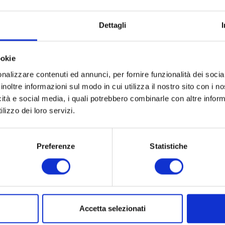
, l’orario della richiesta, il metodo utilizzato nel sotto
l codice numerico indicante lo stato della risposta data 
Dettagli
all’ambiente informatico dell’utente. Questi dati vengono
o del sito e per controllarne il corretto funzionamen
ookie
re utilizzati per l’accertamento di responsabilità in cas
nalizzare contenuti ed annunci, per fornire funzionalità dei socia
inoltre informazioni sul modo in cui utilizza il nostro sito con i 
icità e social media, i quali potrebbero combinarle con altre inform
lizzo dei loro servizi.
Preferenze
Statistiche
Accetta selezionati