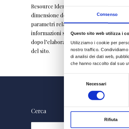
Resource Identifier) delle risorse richieste
dimensione del file ottenuto in risposta, i
Consenso
parametri relativi al sistema operativo e 
informazioni statistiche anonime sull’us
Questo sito web utilizza i c
dopo l’elaborazione. I dati potrebbero esse
Utilizziamo i cookie per perso
nostro traffico. Condividiamo 
del sito.
di analisi dei dati web, pubbl
che hanno raccolto dal suo uti
Selezione
del
Necessari
consenso
Cerca
Rifiuta