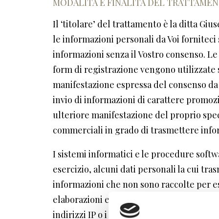
MODALITÀ E FINALITÀ DEL TRATTAMEN
Il ‘titolare’ del trattamento è la ditta G
le informazioni personali da Voi forniteci 
informazioni senza il Vostro consenso. Le 
form di registrazione vengono utilizzate 
manifestazione espressa del consenso da pa
invio di informazioni di carattere promozi
ulteriore manifestazione del proprio spec
commerciali in grado di trasmettere infor
I sistemi informatici e le procedure soft
esercizio, alcuni dati personali la cui tra
informazioni che non sono raccolte per es
elaborazioni ed associazioni con dati deten
indirizzi IP o i nomi a dominio dei compute