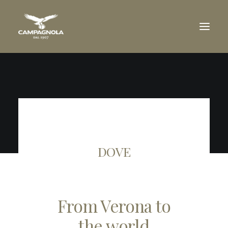
AZIENDA
TENUTE
VINI
RICONOSCIMENTI
DOVE
VISITA IN CANTINA
RIVENDITORI
DOWNLOAD
From Verona to
NEWS
CONTATTI
the world