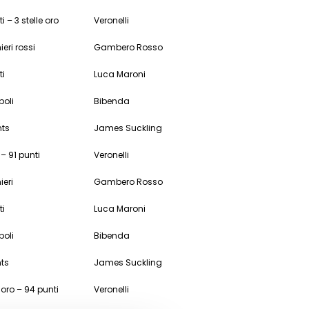
i – 3 stelle oro
Veronelli
ieri rossi
Gambero Rosso
ti
Luca Maroni
poli
Bibenda
nts
James Suckling
 – 91 punti
Veronelli
ieri
Gambero Rosso
ti
Luca Maroni
poli
Bibenda
nts
James Suckling
e oro – 94 punti
Veronelli