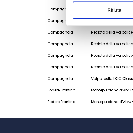
Campagnola
Valpolicella DOC Classi
Rifiuta
Campagnola
Soave DOC Classico ‘Le
Campagnola
Recioto della Valpolic
Campagnola
Recioto della Valpolic
Campagnola
Recioto della Valpolic
Campagnola
Recioto della Valpolic
Campagnola
Valpolicella DOC Clas
Podere Frontino
Montepulciano d’Abruz
Podere Frontino
Montepulciano d’Abruz