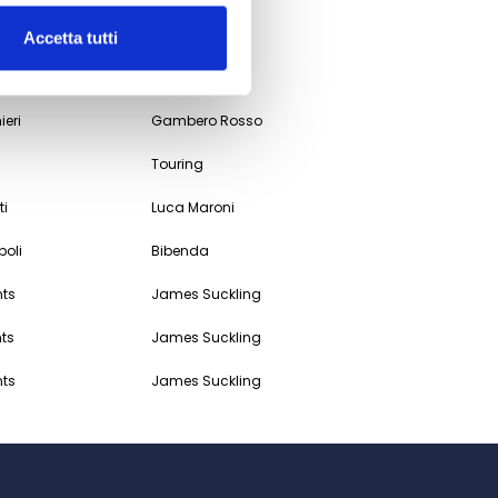
i
Luca Maroni
Accetta tutti
Veronelli
ieri
Gambero Rosso
Touring
ti
Luca Maroni
poli
Bibenda
nts
James Suckling
nts
James Suckling
nts
James Suckling