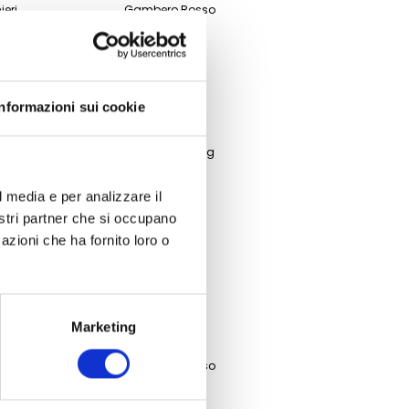
ieri
Gambero Rosso
Touring
ti
Luca Maroni
Informazioni sui cookie
poli
Bibenda
ts
James Suckling
Veronelli
l media e per analizzare il
nostri partner che si occupano
Touring
azioni che ha fornito loro o
ti
Luca Maroni
poli
Bibenda
Marketing
Veronelli
ieri
Gambero Rosso
Touring