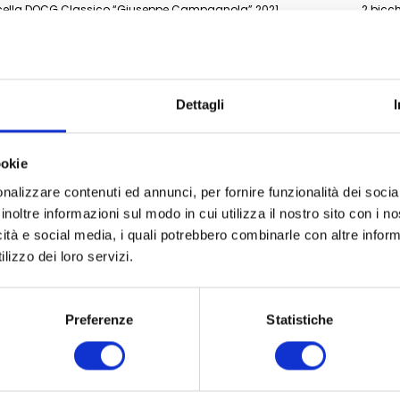
icella DOCG Classico “Giuseppe Campagnola” 2021
2 bicch
icella DOCG Classico “Giuseppe Campagnola” 2021
4 stelle
icella DOCG Classico “Giuseppe Campagnola” 2021
94 pun
Dettagli
icella DOCG Classico “Giuseppe Campagnola” 2021
4 grap
DOC Classico 2023
91 poin
ookie
DOC Classico 2023
2 stelle
nalizzare contenuti ed annunci, per fornire funzionalità dei socia
inoltre informazioni sul modo in cui utilizza il nostro sito con i 
DOC Classico 2023
4 stelle
icità e social media, i quali potrebbero combinarle con altre inform
DOC Classico 2023
94 pun
lizzo dei loro servizi.
DOC Classico 2023
4 grap
Preferenze
Statistiche
co ‘Le Bine’ 2024
2 stelle
co ‘Le Bine’ 2024
2 bicch
co ‘Le Bine’ 2024
3 stelle