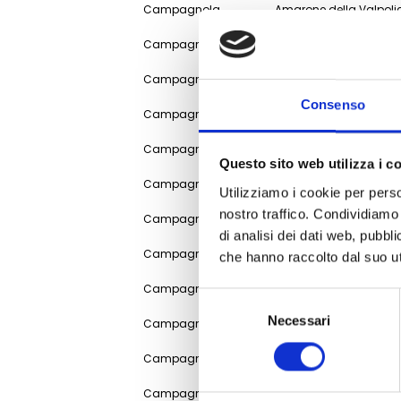
Campagnola
Amarone della Valpol
Campagnola
Amarone della Valpol
Campagnola
Amarone della Valpol
Consenso
Campagnola
Amarone della Valpol
Campagnola
Valpolicella Ripasso 
Questo sito web utilizza i c
Campagnola
Valpolicella Ripasso 
Utilizziamo i cookie per perso
nostro traffico. Condividiamo 
Campagnola
Valpolicella Ripasso 
di analisi dei dati web, pubbl
Campagnola
Valpolicella Ripasso 
che hanno raccolto dal suo uti
Campagnola
Valpolicella Ripasso 
Selezione
del
Necessari
Campagnola
Valpolicella DOC Classi
consenso
Campagnola
Valpolicella DOC Classi
Campagnola
Valpolicella DOC Classi