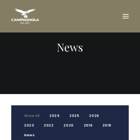
News
COMPANY
THE ESTATES
WINES
AWARDS
WINERY VISIT
TRADE
DOWNLOAD
Show All
2024
2025
2026
NEWS
2023
2022
2020
2019
2018
CONTACT US
News