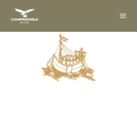
COMPANY
THE ESTATES
WINES
AWARDS
WINERY VISIT
TRADE
DOWNLOAD
NEWS
CONTACT US