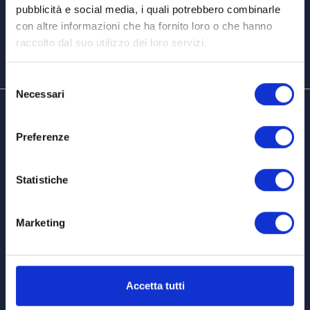
pubblicità e social media, i quali potrebbero combinarle
con altre informazioni che ha fornito loro o che hanno
raccolto dal suo utilizzo dei loro servizi.
Selezione
Necessari
del
consenso
Preferenze
COMPANY
Statistiche
Giuseppe Campagnola S.p.A.
Via Agnella 9, 37020
Marketing
Marano di Valpolicella (VR) Italy
P.IVA 01289140236
REA VR-172471
Accetta tutti