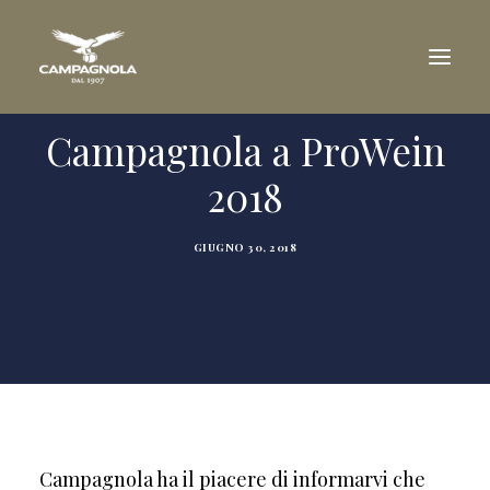
Campagnola a ProWein
AZIENDA
2018
TENUTE
VINI
GIUGNO 30, 2018
RICONOSCIMENTI
VISITA IN CANTINA
RIVENDITORI
DOWNLOAD
NEWS
CONTATTI
Campagnola ha il piacere di informarvi che