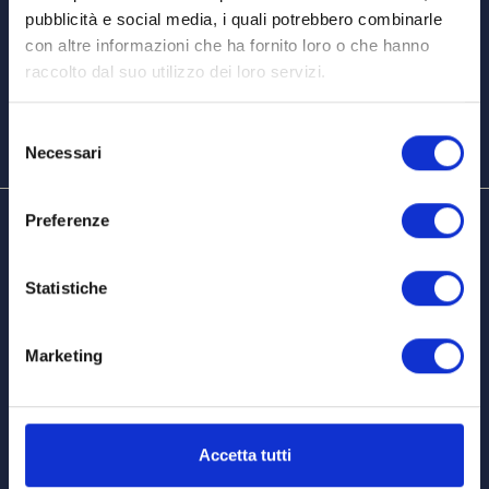
Cerca
pubblicità e social media, i quali potrebbero combinarle
con altre informazioni che ha fornito loro o che hanno
raccolto dal suo utilizzo dei loro servizi.
Selezione
Necessari
del
consenso
Preferenze
Statistiche
DATI AMMINISTRATIVI
Giuseppe Campagnola S.p.A.
Marketing
Via Agnella 9, 37020
Marano di Valpolicella (VR) Italy
Accetta tutti
P.IVA 01289140236