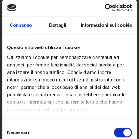
Straw yellow color with greenish
reflections. Refined and intense
bouquet, with hints of fresh fruit,
Consenso
Dettagli
Informazioni sui cookie
flowers and citrus fruits. Persistent
taste, sapid, marked by a young
Questo sito web utilizza i cookie
freshness and acidity. Long and
Utilizziamo i cookie per personalizzare contenuti ed
elegant finish.
annunci, per fornire funzionalità dei social media e per
analizzare il nostro traffico. Condividiamo inoltre
ANALYSIS
informazioni sul modo in cui utilizza il nostro sito con i
nostri partner che si occupano di analisi dei dati web,
Alcohol 13,5% Vol; Total acidity 5,90
pubblicità e social media, i quali potrebbero combinarle
con altre informazioni che ha fornito loro o che hanno
g/l; Residual sugar 5 g/l.
raccolto dal suo utilizzo dei loro servizi.
Selezione
Necessari
del