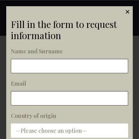
Our wines
Fill in the form to request
information
COMPANY
Name and Surname
THE ESTATES
WINES
AWARDS
Email
WINERY VISIT
TRADE
DOWNLOAD
Country of origin
NEWS
CONTACT US