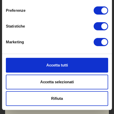
consenso
Preferenze
Statistiche
FOOD PAIRINGS
Marketing
Ideal with pasta dishes, white meats,
fish and soft cheeses. Serve at 8 –
Accetta tutti
10°C.
Accetta selezionati
SUITABLE FOR
Rifiuta