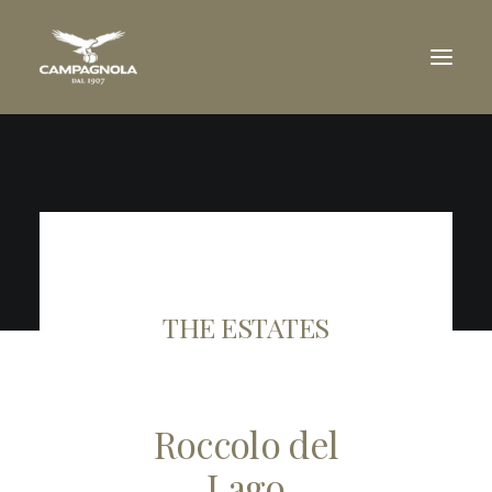
COMPANY
THE ESTATES
WINES
AWARDS
THE ESTATES
WINERY VISIT
TRADE
DOWNLOAD
Roccolo del
NEWS
CONTACT US
Lago