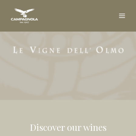
COMPANY
THE ESTATES
WINES
AWARDS
WINERY VISIT
TRADE
DOWNLOAD
NEWS
Discover our wines
CONTACT US